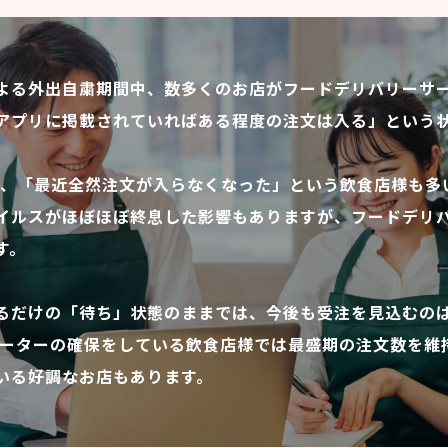
よる外出自粛期間中、数多くのお店がフードデリバリーサ
アプリに掲載されていればある程度の注文は入る」という
では、「最近全然注文が入らなくなった」という飲食店様も多
イルスがほぼほぼ終息した影響もありますが、フードデリ
す。
るだけの「待ち」状態のままでは、今後も受注を見込むの
ピーターの確保をしている飲食店様では最盛期の注文数を維
いる好調なお店もあります。