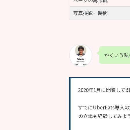
ページの再作成
写真撮影一時間
かくいう私
2020年1月に開業し
すでにUberEats
の立場も経験してみよう