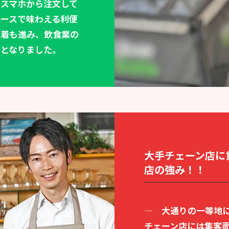
スマホから注文して
ースで味わえる利便
定着も進み、飲食業の
形となりました。
大手チェーン店に
店の強み！！
—
大通りの一等地
チェーン店には集客