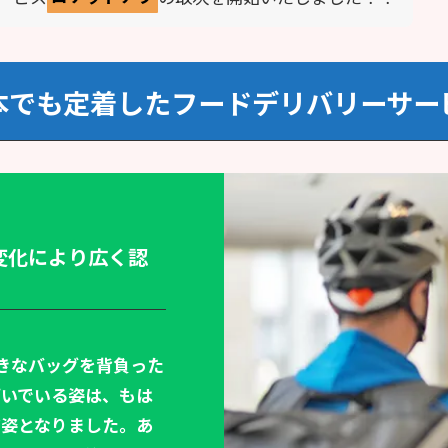
本でも定着したフードデリバリーサー
変化により広く認
きなバッグを背負った
漕いでいる姿は、もは
だ姿となりました。あ