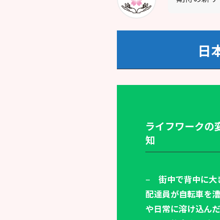
日
ライフワークの
知
–
街中で背中に大
配達員が自転車を
や日常に溶け込ん