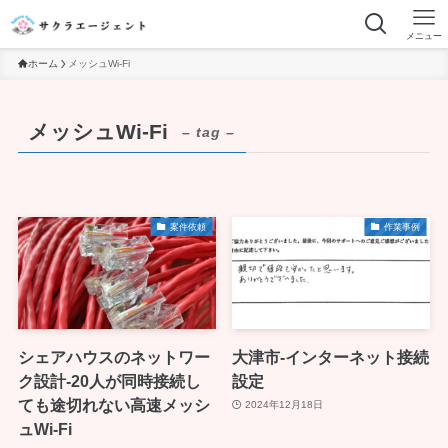
メニュー
ホーム
メッシュWi-Fi
メッシュWi-Fi
– tag –
案件依頼
作業事例
シェアハウスのネットワー
大津市-インターネット接続
ク設計-20人が同時接続し
設定
ても途切れない高速メッシ
2024年12月18日
ュWi-Fi