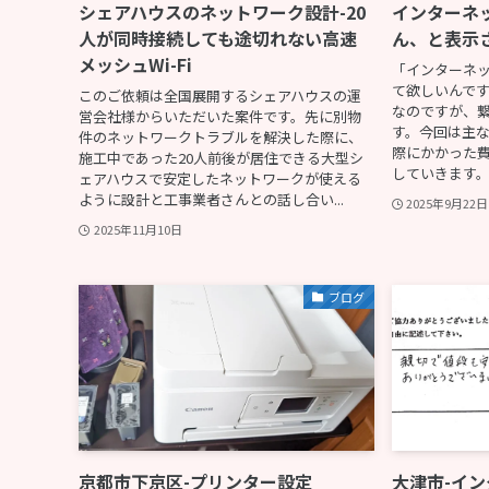
シェアハウスのネットワーク設計-20
インターネ
人が同時接続しても途切れない高速
ん、と表示
メッシュWi-Fi
「インターネ
て欲しいんで
このご依頼は全国展開するシェアハウスの運
なのですが、
営会社様からいただいた案件です。先に別物
す。今回は主
件のネットワークトラブルを解決した際に、
際にかかった
施工中であった20人前後が居住できる大型シ
していきます。
ェアハウスで安定したネットワークが使える
ように設計と工事業者さんとの話し合い...
2025年9月22日
2025年11月10日
ブログ
京都市下京区-プリンター設定
大津市-イ