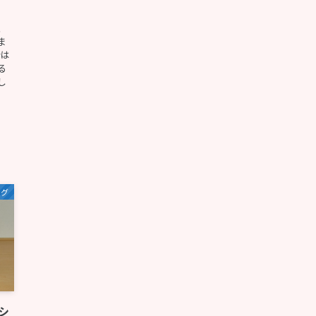
、
ま
合は
る
し
ログ
シ