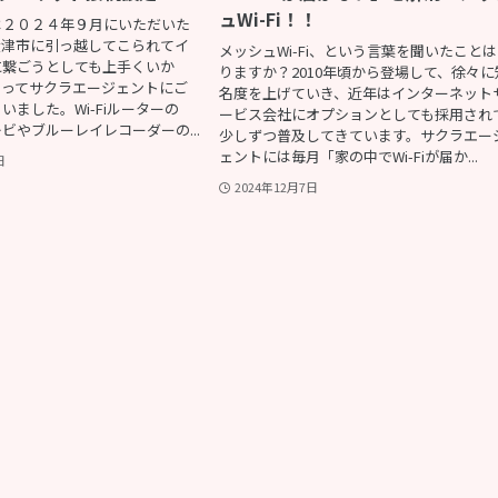
ュWi-Fi！！
は２０２４年９月にいただいた
大津市に引っ越してこられてイ
メッシュWi-Fi、という言葉を聞いたこと
に繋ごうとしても上手くいか
りますか？2010年頃から登場して、徐々に
なってサクラエージェントにご
名度を上げていき、近年はインターネット
いました。Wi-Fiルーターの
ービス会社にオプションとしても採用され
ビやブルーレイレコーダーの...
少しずつ普及してきています。サクラエー
ェントには毎月「家の中でWi-Fiが届か...
日
2024年12月7日