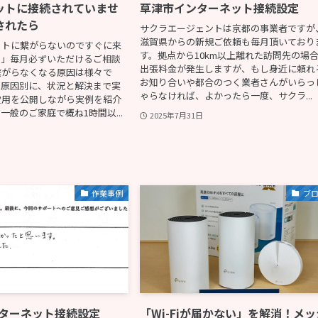
ットに接続されていませ
草津市インターネット接続設定
されたら
サクラエージェントは京都の事業者ですが
滋賀県からの新規ご依頼も毎月頂いており
ットに繋がらないのですぐに来
す。拠点から10km以上離れた訪問先の場
す」毎月必ずいただけるご相談
出張料金が発生しますが、もし身近に頼れ
繋がらなくなる原因は様々で
お知り合いや都合のつく業者さんがいらっ
な原因別に、状況と解決まで実
ゃらなければ、よかったら一度、サクラ...
費用を公開しながら実例を紹介
一般のご家庭で概ね1時間以...
2025年7月31日
作業事例
ブ
ンターネット接続設定
「Wi-Fiが届かない」を解消！メッ