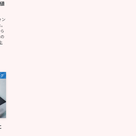
！値
ォン
た。
から
本の
上
ログ
に