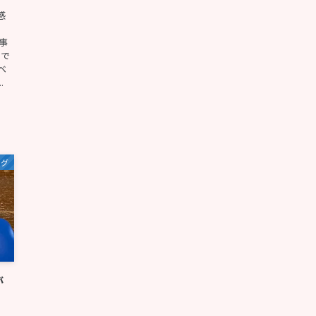
感
事
とで
ベ
.
ログ
が
！