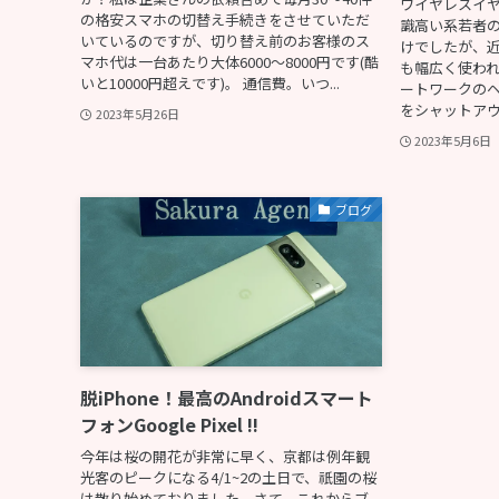
ワイヤレスイ
の格安スマホの切替え手続きをさせていただ
識高い系若者
いているのですが、切り替え前のお客様のス
けでしたが、
マホ代は一台あたり大体6000〜8000円です(酷
も幅広く使わ
いと10000円超えです)。 通信費。いつ...
ートワークの
をシャットアウ
2023年5月26日
2023年5月6日
ブログ
脱iPhone！最高のAndroidスマート
フォンGoogle Pixel !!
今年は桜の開花が非常に早く、京都は例年観
光客のピークになる4/1~2の土日で、祇園の桜
は散り始めておりました。さて、これからブ