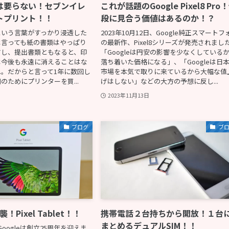
は要らない！セブンイレ
これが話題のGoogle Pixel8 Pro
トプリント！！
段に見合う価値はあるのか！？
という言葉がすっかり浸透した
2023年10月12日、Google純正スマートフ
は言っても紙の書類はやっぱり
の最新作、Pixel8シリーズが発売されまし
すし、提出書類ともなると、印
「Googleは円安の影響を少なくしている
は今後も永遠に消えることはな
落ち着いた価格になる」、「Googleは日
。だからと言って1年に数回し
市場を本気で取りに来ているから大幅な値
のためにプリンターを買...
げはしない」などの大方の予想に反し...
2023年11月13日
ブログ
ブ
襲！Pixel Tablet！！
携帯電話２台持ちから開放！１台
まとめるデュアルSIM！！
oogleは創立25周年を迎えま