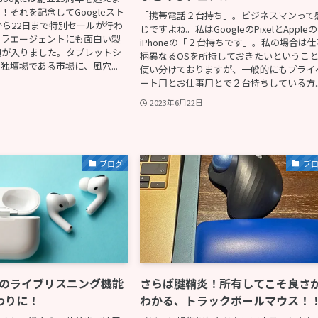
！それを記念してGoogleスト
「携帯電話２台持ち」。ビジネスマンって
から22日まで特別セールが行わ
じですよね。私はGoogleのPixelとAppleの
クラエージェントにも面白い製
iPhoneの「２台持ちです」。私の場合は仕
頼が入りました。タブレットシ
柄異なるOSを所持しておきたいというこ
の独壇場である市場に、風穴...
使い分けておりますが、一般的にもプライ
ート用とお仕事用とで２台持ちしている方..
2023年6月22日
ブログ
ブ
Proのライブリスニング機能
さらば腱鞘炎！所有してこそ良さ
わりに！
わかる、トラックボールマウス！