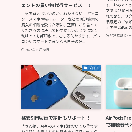
ェントの買い物代行サービス！！
す。おめでとう
アでは8月8日
「何を買えばいいのか、わからない」 パソコ
れており、サ
ン・スマホやWi-Fiルーターなどの周辺機器の
品設定のご依
購入の相談を受けた際に、正直にこう言って
ェア率はiPad
くださるのは決して恥ずかしいことではなく
私はとても好印象で、むしろ助かります。パソ
2023年8月24日
コンやスマートフォンなら自分の好...
2023年10月28日
ブログ
格安SIM切替で家計もサポート！
AirPods
で補聴器代
皆さんは、月々のスマホ代はおいくら位です
か？私は企業さんの依頼含めて毎月30〜40件