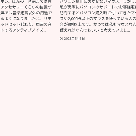
ヤホン。ほんの一昔前までは意
パソコン操作に欠かせないマウス。しかし
のアクセサリーくらいの位置づ
私が実際にパソコンのサポートでお客様宅
近年では音楽鑑賞以外の用途で
訪問するとパソコン購入時に付いてきたマ
れるようになりましたね。リモ
スや2,000円以下のマウスを使っている人
ヘッドセット代わり、周囲の音
合が9割以上です。かつては私もマウスな
トするアクティブノイズ...
使えればなんでもいい と考えていまし...
2023年5月3日