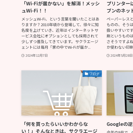
「Wi-Fiが届かない」を解消！メッシ
プリンター
ュWi-Fi！！
ブンのネッ
メッシュWi-Fi、という言葉を聞いたことはあ
ペーパーレス
りますか？2010年頃から登場して、徐々に知
ものの、そう
名度を上げていき、近年はインターネットサ
扱いやすいで
ービス会社にオプションとしても採用されて
刷というもの
少しずつ普及してきています。サクラエージ
さそうですよね
ェントには毎月「家の中でWi-Fiが届か...
か使わない印刷
2024年12月7日
2024年5月28日
ブログ
「何を買ったらいいかわからな
Googleの逆
い！」そんなときは、サクラエージ
今年の9月で、G